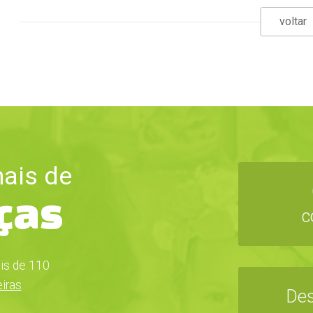
voltar
ais de
nças
c
is de 110
iras
.
Des