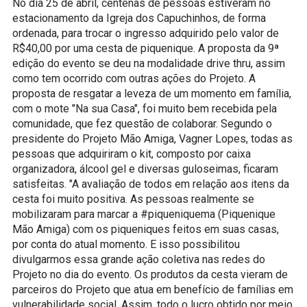
No dia 25 de abril, centenas de pessoas estiveram no
estacionamento da Igreja dos Capuchinhos, de forma
ordenada, para trocar o ingresso adquirido pelo valor de
R$40,00 por uma cesta de piquenique. A proposta da 9ª
edição do evento se deu na modalidade drive thru, assim
como tem ocorrido com outras ações do Projeto. A
proposta de resgatar a leveza de um momento em família,
com o mote "Na sua Casa", foi muito bem recebida pela
comunidade, que fez questão de colaborar. Segundo o
presidente do Projeto Mão Amiga, Vagner Lopes, todas as
pessoas que adquiriram o kit, composto por caixa
organizadora, álcool gel e diversas guloseimas, ficaram
satisfeitas. "A avaliação de todos em relação aos itens da
cesta foi muito positiva. As pessoas realmente se
mobilizaram para marcar a #piqueniquema (Piquenique
Mão Amiga) com os piqueniques feitos em suas casas,
por conta do atual momento. E isso possibilitou
divulgarmos essa grande ação coletiva nas redes do
Projeto no dia do evento. Os produtos da cesta vieram de
parceiros do Projeto que atua em benefício de famílias em
vulnerabilidade social. Assim, todo o lucro obtido por meio