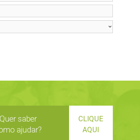
Quer saber
CLIQUE
omo ajudar?
AQUI