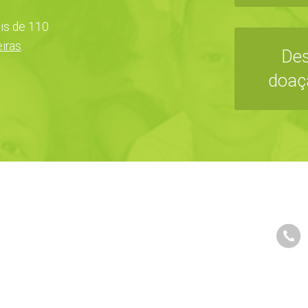
is de 110
iras
.
Des
doaç