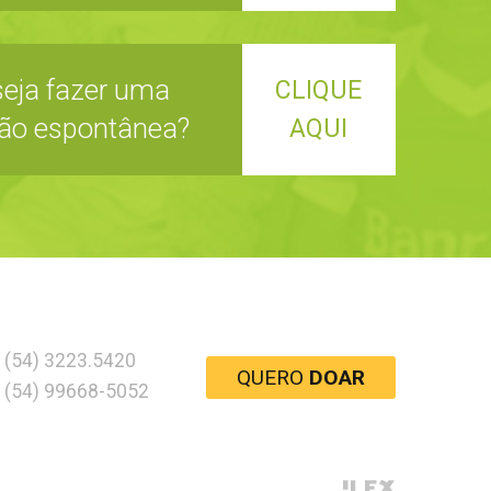
eja fazer uma
CLIQUE
ão espontânea?
AQUI
(54) 3223.5420
QUERO
DOAR
(54) 99668-5052