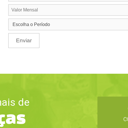
Enviar
ais de
nças
c