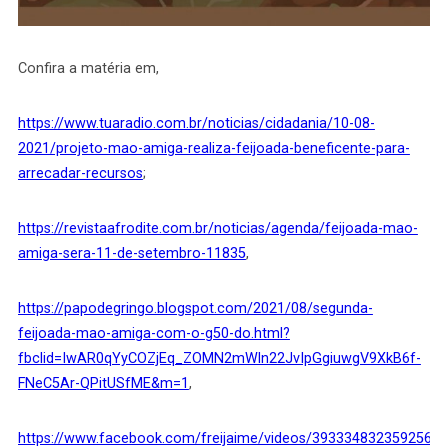
Confira a matéria em,
https://www.tuaradio.com.br/noticias/cidadania/10-08-
2021/projeto-mao-amiga-realiza-feijoada-beneficente-para-
arrecadar-recursos
;
https://revistaafrodite.com.br/noticias/agenda/feijoada-mao-
amiga-sera-11-de-setembro-11835
,
https://papodegringo.blogspot.com/2021/08/segunda-
feijoada-mao-amiga-com-o-g50-do.html?
fbclid=IwAR0qYyCOZjEq_ZOMN2mWln22JvIpGgiuwgV9XkB6f-
FNeC5Ar-QPitUSfME&m=1
,
https://www.facebook.com/freijaime/videos/393334832359256
,