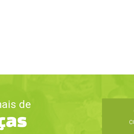
ais de
nças
c