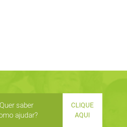
Quer saber
CLIQUE
omo ajudar?
AQUI